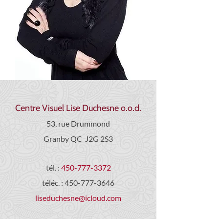
Centre Visuel Lise Duchesne o.o.d.
53, rue Drummond
Granby QC J2G 2S3
tél. :
450-777-3372
téléc. :
450-777-3646
liseduchesne@icloud.com