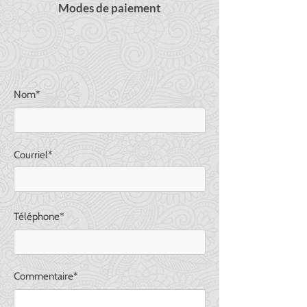
Modes de paiement
Nom*
Courriel*
Téléphone*
Commentaire*